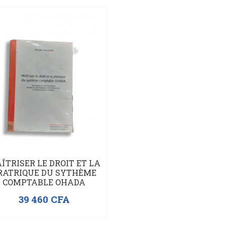
En rupture de stock
ÎTRISER LE DROIT ET LA
RATRIQUE DU SYTHÈME
COMPTABLE OHADA
39 460
CFA