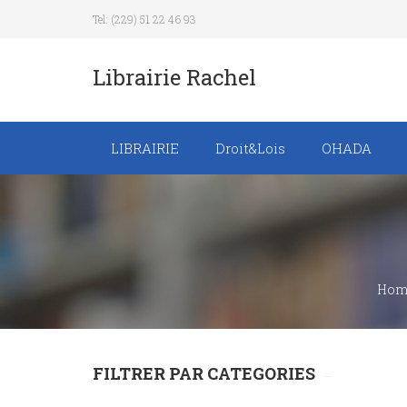
Tel: (229) 51 22 46 93
Librairie Rachel
LIBRAIRIE
Droit&Lois
OHADA
Recueil de texte de
lois
Revue trimestrielle
Hom
FILTRER PAR CATEGORIES