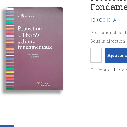
Fondame
10 000
CFA
Protection des li
Sous la directio
quantité
Ajouter 
de
Protection
Catégorie :
Librai
des
libertés
et
droits
fondamentaux