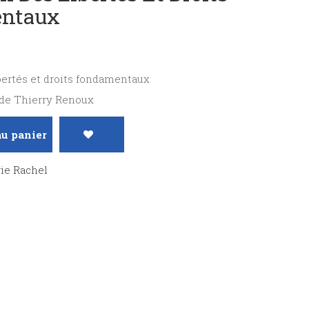
ntaux
bertés et droits fondamentaux
n de Thierry Renoux
au panier
rie Rachel