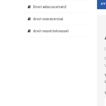
AVI
Droit administratif
droit commercial
droit constitutionnel
I
S
V