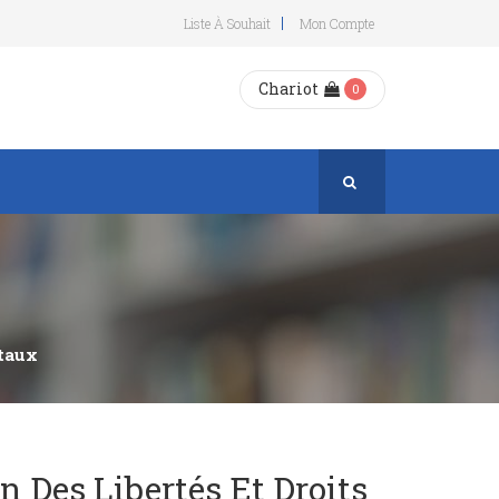
Liste À Souhait
Mon Compte
Chariot
0
ntaux
n Des Libertés Et Droits