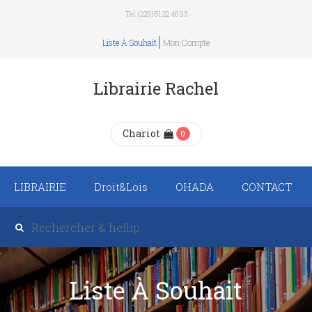
Tel: (229) 51 22 46 93
Liste À Souhait
Mon Compte
Librairie Rachel
Chariot
0
LIBRAIRIE
Droit&Lois
OHADA
CONTACT
Recueil de texte de
lois
Revue trimestrielle
Liste À Souhait