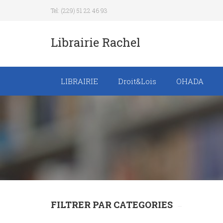
Tel: (229) 51 22 46 93
Librairie Rachel
LIBRAIRIE
Droit&Lois
OHADA
Recueil de texte de
lois
Revue trimestrielle
FILTRER PAR CATEGORIES