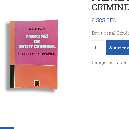
CRIMIN
8 585
CFA
Droit pénal Génér
quantité
Ajouter 
de
PRINCIPES
Catégorie :
Librai
DE
DROITS
CRIMINEL