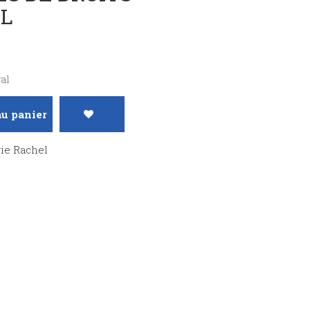
EL
al
au panier
rie Rachel