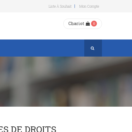
Liste À Souhait
Mon Compte
Chariot
0
ES DE DROITS