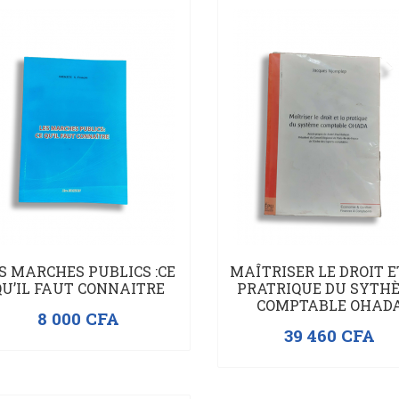
En rupture de stock
S MARCHES PUBLICS :CE
MAÎTRISER LE DROIT E
QU’IL FAUT CONNAITRE
PRATRIQUE DU SYTH
COMPTABLE OHAD
8 000
CFA
39 460
CFA