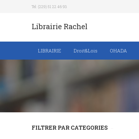
Tel: (229) 51 22 46 93
Librairie Rachel
LIBRAIRIE
Droit&Lois
OHADA
Recueil de texte de
lois
Revue trimestrielle
FILTRER PAR CATEGORIES