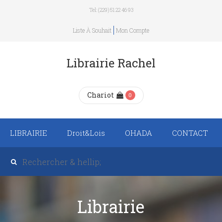
Tel: (229) 51 22 46 93
Liste À Souhait
Mon Compte
Librairie Rachel
Chariot
0
LIBRAIRIE
Droit&Lois
OHADA
CONTACT
Recueil de texte de
lois
Revue trimestrielle
Librairie