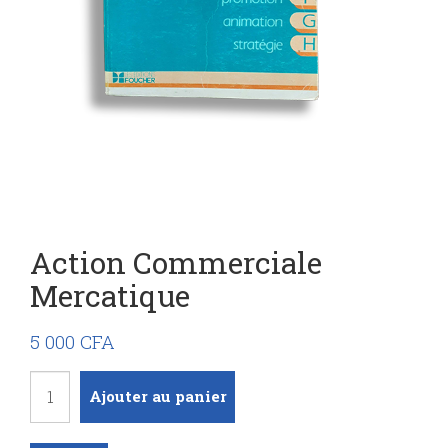
Action Commerciale
Mercatique
5 000
CFA
quantité
Ajouter au panier
de
Action