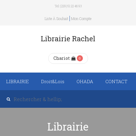
Tel: (229) 51 22 46 93
Liste À Souhait
Mon Compte
Librairie Rachel
Chariot
0
LIBRAIRIE
Droit&Lois
OHADA
CONTACT
Recueil de texte de
lois
Revue trimestrielle
Librairie