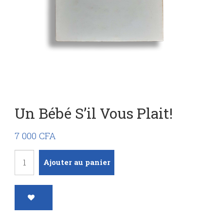
Un Bébé S’il Vous Plait!
7 000
CFA
quantité
Ajouter au panier
de
Un
bébé
s'il