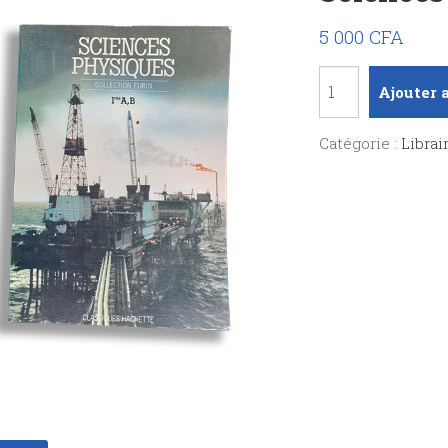
5 000
CFA
quantité
Ajouter 
de
Sciences
Catégorie :
Librai
physique