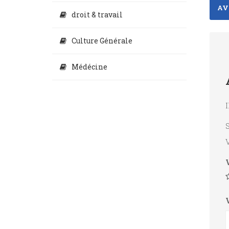
AVI
droit & travail
Culture Générale
Médécine
I
S
V