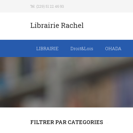
Tel: (229) 51 22 46 93
Librairie Rachel
LIBRAIRIE
Droit&Lois
OHADA
Recueil de texte de
lois
Revue trimestrielle
FILTRER PAR CATEGORIES