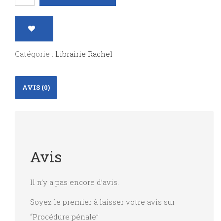
de
Procédure
pénale
Catégorie :
Librairie Rachel
AVIS (0)
Avis
Il n’y a pas encore d’avis.
Soyez le premier à laisser votre avis sur
“Procédure pénale”