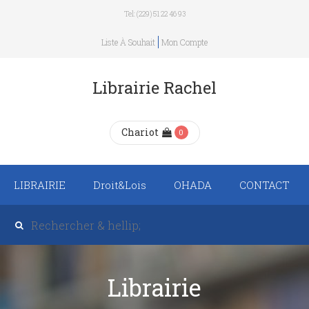
Tel: (229) 51 22 46 93
Liste À Souhait
Mon Compte
Librairie Rachel
Chariot
0
LIBRAIRIE
Droit&Lois
OHADA
CONTACT
Recueil de texte de
lois
Revue trimestrielle
Librairie