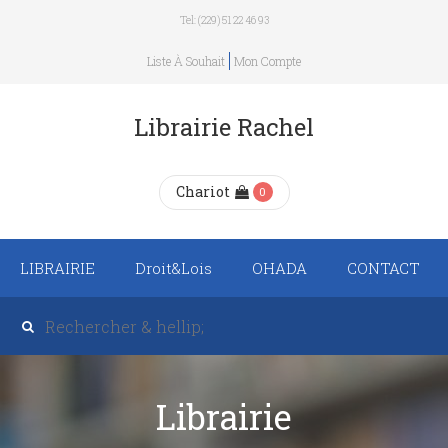
Tel: (229) 51 22 46 93
Liste À Souhait
Mon Compte
Librairie Rachel
Chariot
0
LIBRAIRIE
Droit&Lois
OHADA
CONTACT
Recueil de texte de
lois
Revue trimestrielle
Librairie