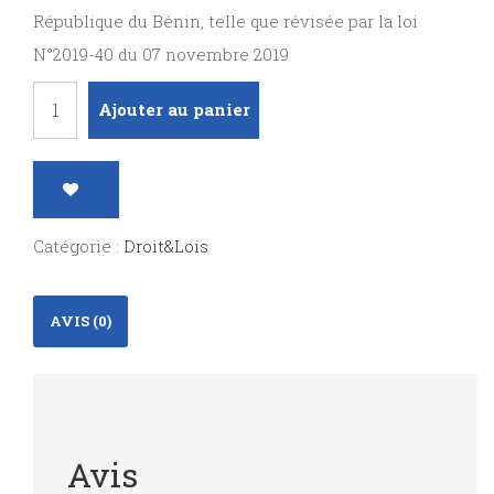
République du Bénin, telle que révisée par la loi
N°2019-40 du 07 novembre 2019
quantité
Ajouter au panier
de
Loi
N°2025-
20
Catégorie :
Droit&Lois
du
17
AVIS (0)
décembre
2025
Avis