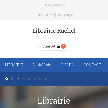
Tel: (229) 51 22 46 93
Liste À Souhait
Mon Compte
Librairie Rachel
Chariot
0
LIBRAIRIE
Droit&Lois
OHADA
CONTACT
Recueil de texte de
lois
Revue trimestrielle
Librairie