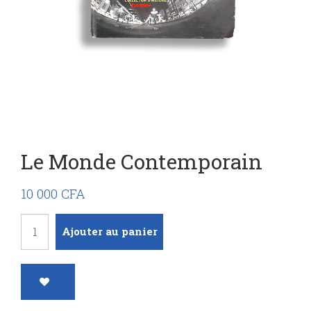
Le Monde Contemporain
10 000
CFA
quantité
Ajouter au panier
de
Le
monde
contemporain