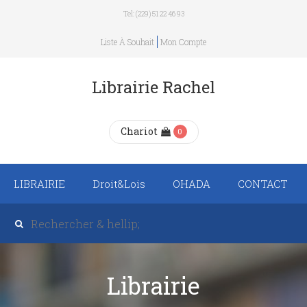
Tel: (229) 51 22 46 93
Liste À Souhait
Mon Compte
Librairie Rachel
Chariot
0
LIBRAIRIE
Droit&Lois
OHADA
CONTACT
Recueil de texte de
lois
Revue trimestrielle
Librairie