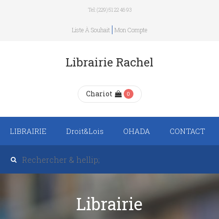
Tel: (229) 51 22 46 93
Liste À Souhait
Mon Compte
Librairie Rachel
Chariot
0
LIBRAIRIE
Droit&Lois
OHADA
CONTACT
Recueil de texte de
lois
Revue trimestrielle
Librairie