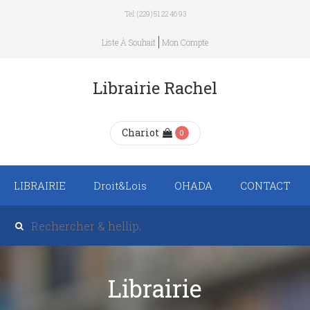
Tel: (229) 51 22 46 93
Liste À Souhait
Mon Compte
Librairie Rachel
Chariot
0
LIBRAIRIE
Droit&Lois
OHADA
CONTACT
Recueil de texte de
lois
Revue trimestrielle
Librairie