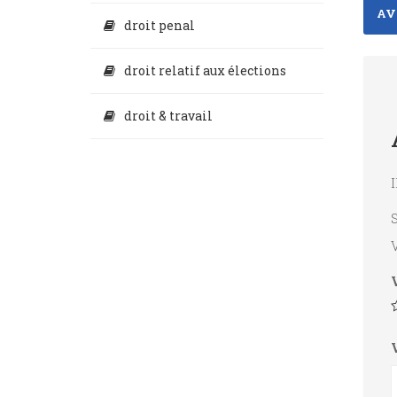
AVI
droit penal
droit relatif aux élections
droit & travail
I
S
V