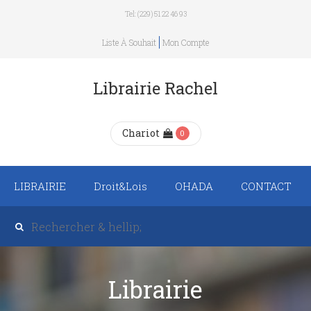
Tel: (229) 51 22 46 93
Liste À Souhait
Mon Compte
Librairie Rachel
Chariot
0
LIBRAIRIE
Droit&Lois
OHADA
CONTACT
Recueil de texte de
lois
Revue trimestrielle
Librairie