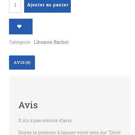
quantité
Ajouter au panier
de
Droit
civil
Les
Catégorie :
Librairie Rachel
obligations
AVIS (0)
Avis
Il n’y a pas encore d’avis.
Soyez le premier à laisser votre avis sur “Droit