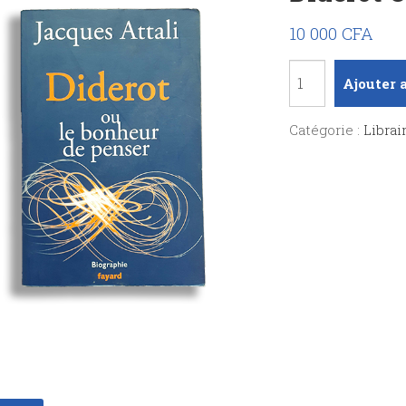
10 000
CFA
quantité
Ajouter 
de
Diderot
Catégorie :
Librai
ou
le
bonheur
de
penser