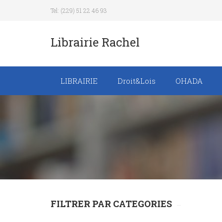
Tel: (229) 51 22 46 93
Librairie Rachel
LIBRAIRIE
Droit&Lois
OHADA
Recueil de texte de
lois
Revue trimestrielle
FILTRER PAR CATEGORIES