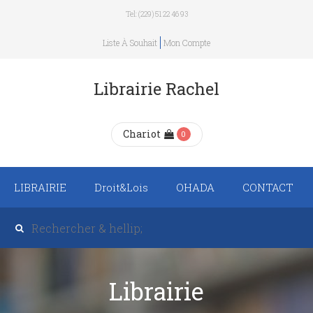
Tel: (229) 51 22 46 93
Liste À Souhait
Mon Compte
Librairie Rachel
Chariot
0
LIBRAIRIE
Droit&Lois
OHADA
CONTACT
Recueil de texte de
lois
Revue trimestrielle
Librairie