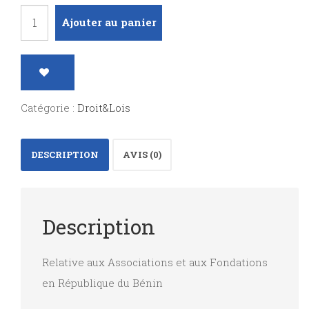
quantité
Ajouter au panier
de
Décret
d'application
de
Catégorie :
Droit&Lois
la
loi
DESCRIPTION
AVIS (0)
N°2025-
19
du
Description
22
juillet
Relative aux Associations et aux Fondations
2025
en République du Bénin