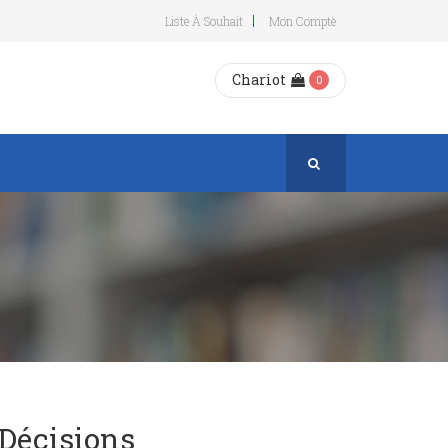
Liste À Souhait
Mon Compte
Chariot
0
 Décisions