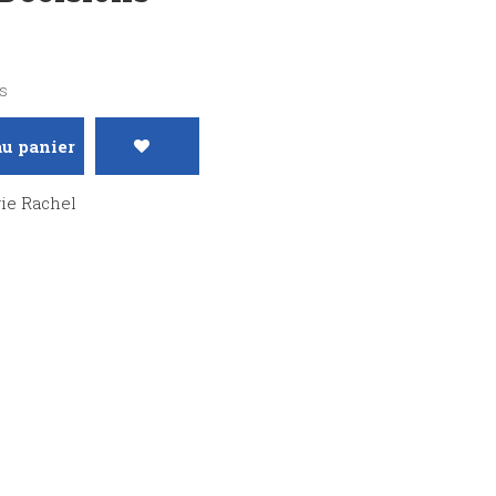
s
au panier
rie Rachel