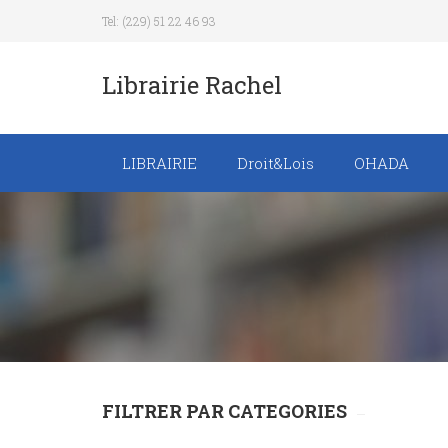
Tel: (229) 51 22 46 93
Librairie Rachel
LIBRAIRIE
Droit&Lois
OHADA
Recueil de texte de
lois
Revue trimestrielle
FILTRER PAR CATEGORIES