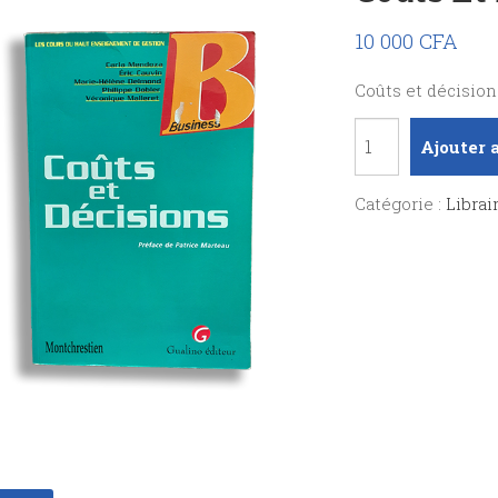
10 000
CFA
Coûts et décision
quantité
Ajouter 
de
Coûts
Catégorie :
Librai
et
décisions