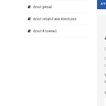
AVI
droit penal
droit relatif aux élections
droit & travail
I
S
V