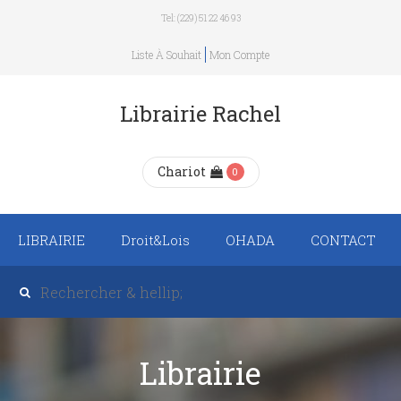
Tel: (229) 51 22 46 93
Liste À Souhait
Mon Compte
Librairie Rachel
Chariot
0
LIBRAIRIE
Droit&Lois
OHADA
CONTACT
Recueil de texte de
lois
Revue trimestrielle
Librairie