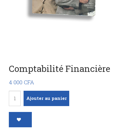
Comptabilité Financière
4 000
CFA
quantité
Ajouter au panier
de
Comptabilité
financière