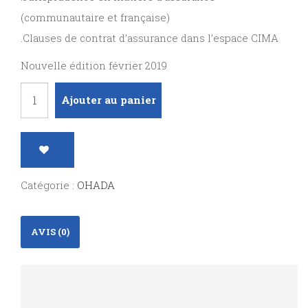
(communautaire et française)
.Clauses de contrat d’assurance dans l’espace CIMA
Nouvelle édition février 2019
quantité
Ajouter au panier
de
Code
des
assurances
Catégorie :
OHADA
CIMA
AVIS (0)