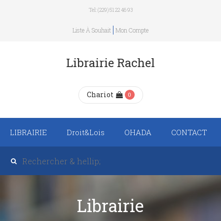
Tel: (229) 51 22 46 93
Liste À Souhait
Mon Compte
Librairie Rachel
Chariot
0
LIBRAIRIE
Droit&Lois
OHADA
CONTACT
Recueil de texte de
lois
Revue trimestrielle
Librairie